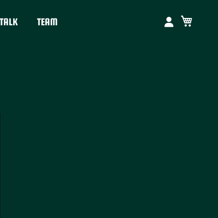
Mein W
TALK
TEAM