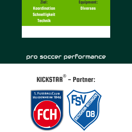
Ziel:
Equipment:
Koordination
Diverses
Schnelligkeit
Technik
pro soccer performance
®
KICKSTAR
- Partner: