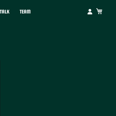
Mein W
TALK
TEAM