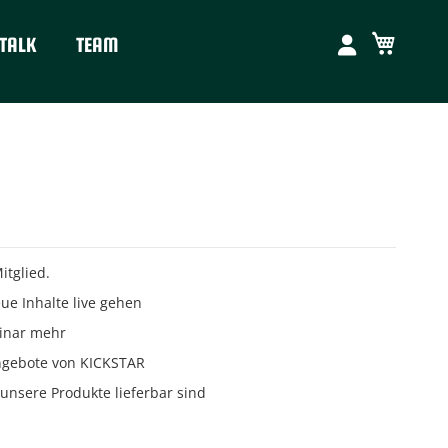
Mein W
TALK
TEAM
tglied.
e Inhalte live gehen
minar mehr
ngebote von KICKSTAR
unsere Produkte lieferbar sind